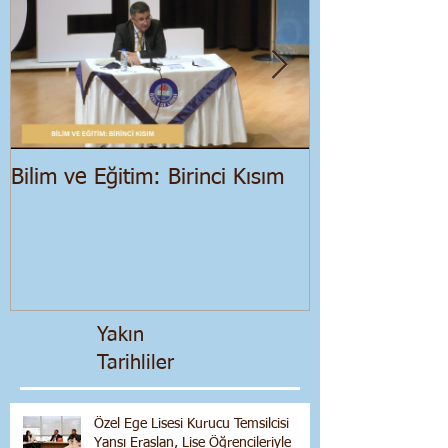
Bilim ve Eğitim: Birinci Kısım
Salgın Dönemi
Ekonomik Bir
Yakın
Tarihliler
Özel Ege Lisesi Kurucu Temsilcisi
Yansı Eraslan, Lise Öğrencileriyle