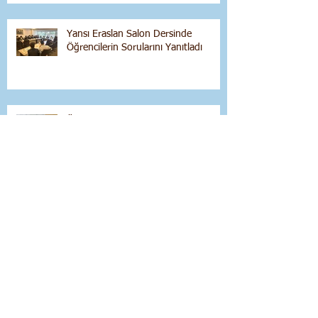
Yansı Eraslan Salon Dersinde
Öğrencilerin Sorularını Yanıtladı
Özel Egede Salon Dersi
Arşiv
Nisan 2026
(1)
1 yazı
Mart 2026
(1)
1 yazı
Aralık 2025
(1)
1 yazı
Ekim 2025
(2)
2 yazı
Eylül 2025
(2)
2 yazı
Mayıs 2025
(1)
1 yazı
Nisan 2025
(1)
1 yazı