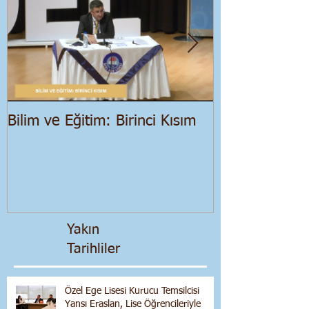
Bilim ve Eğitim: Birinci Kısım
Salgın Dönemi
Ekonomik Bir
Yakın
Tarihliler
Özel Ege Lisesi Kurucu Temsilcisi
Yansı Eraslan, Lise Öğrencileriyle