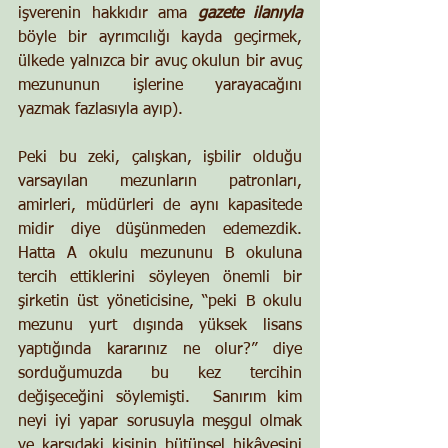
işverenin hakkıdır ama 
gazete ilanıyla
böyle bir ayrımcılığı kayda geçirmek, 
ülkede yalnızca bir avuç okulun bir avuç 
mezununun işlerine yarayacağını 
yazmak fazlasıyla ayıp).
Peki bu zeki, çalışkan, işbilir olduğu 
varsayılan mezunların patronları, 
amirleri, müdürleri de aynı kapasitede 
midir diye düşünmeden edemezdik.  
Hatta A okulu mezununu B okuluna 
tercih ettiklerini söyleyen önemli bir 
şirketin üst yöneticisine, “peki B okulu 
mezunu yurt dışında yüksek lisans 
yaptığında kararınız ne olur?” diye 
sorduğumuzda bu kez tercihin 
değişeceğini söylemişti.  Sanırım kim 
neyi iyi yapar sorusuyla meşgul olmak 
ve karşıdaki kişinin bütünsel hikâyesini 