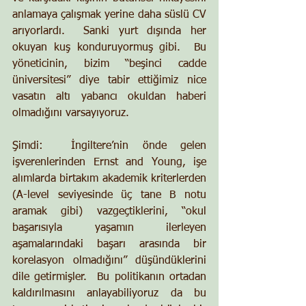
anlamaya çalışmak yerine daha süslü CV 
arıyorlardı.  Sanki yurt dışında her 
okuyan kuş konduruyormuş gibi.  Bu 
yöneticinin, bizim “beşinci cadde 
üniversitesi” diye tabir ettiğimiz nice 
vasatın altı yabancı okuldan haberi 
olmadığını varsayıyoruz.
Şimdi:  İngiltere’nin önde gelen 
işverenlerinden Ernst and Young, işe 
alımlarda birtakım akademik kriterlerden 
(A-level seviyesinde üç tane B notu 
aramak gibi) vazgeçtiklerini, “okul 
başarısıyla yaşamın ilerleyen 
aşamalarındaki başarı arasında bir 
korelasyon olmadığını” düşündüklerini 
dile getirmişler.  Bu politikanın ortadan 
kaldırılmasını anlayabiliyoruz da bu 