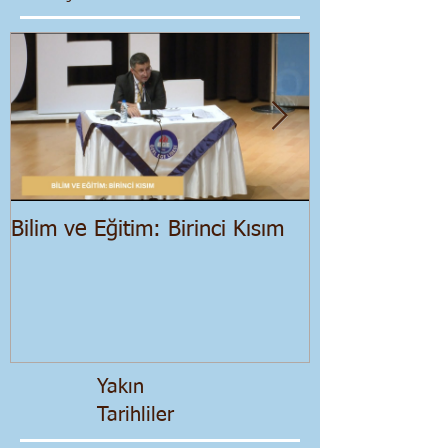
Bilim ve Eğitim: Birinci Kısım
Salgın Dönemi
Ekonomik Bir
Yakın
Tarihliler