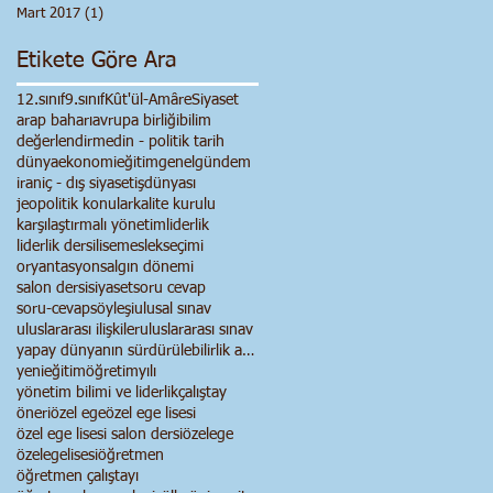
Mart 2017
(1)
1 yazı
Etikete Göre Ara
12.sınıf
9.sınıf
Kût'ül-Amâre
Siyaset
arap baharı
avrupa birliği
bilim
değerlendirme
din - politik tarih
dünya
ekonomi
eğitim
genel
gündem
iran
iç - dış siyaset
işdünyası
jeopolitik konular
kalite kurulu
karşılaştırmalı yönetim
liderlik
liderlik dersi
lise
meslekseçimi
oryantasyon
salgın dönemi
salon dersi
siyaset
soru cevap
soru-cevap
söyleşi
ulusal sınav
uluslararası ilişkiler
uluslararası sınav
yapay dünyanın sürdürülebilirlik anlayışı
yenieğitimöğretimyılı
yönetim bilimi ve liderlik
çalıştay
öneri
özel ege
özel ege lisesi
özel ege lisesi salon dersi
özelege
özelegelisesi
öğretmen
öğretmen çalıştayı