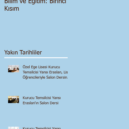
Bilim ve Eğitim: Birinci
Salgın Dönemi - Siyas
Kısım
ve Ekonomik Bir
Değerlendirme
Yakın Tarihliler
Özel Ege Lisesi Kurucu
Temsilcisi Yansı Eraslan, Lise
Öğrencileriyle Salon Dersinde
Buluştu
Kurucu Temsilcisi Yansı
Eraslan'ın Salon Dersi
Kurucu Temsilcisi Yansı