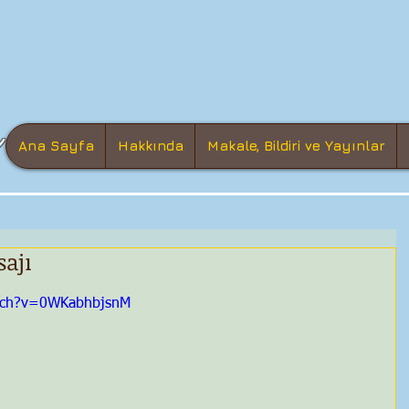
Ana Sayfa
Hakkında
Makale, Bildiri ve Yayınlar
sajı
atch?v=0WKabhbjsnM