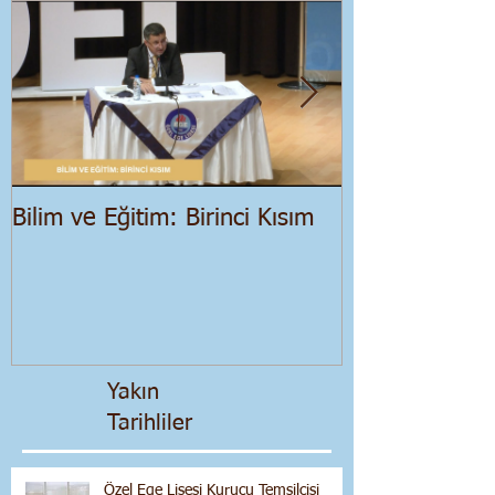
Bilim ve Eğitim: Birinci Kısım
Salgın Dönemi
Ekonomik Bir
Yakın
Tarihliler
Özel Ege Lisesi Kurucu Temsilcisi