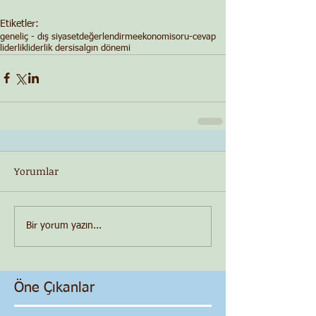
Etiketler:
genel
iç - dış siyaset
değerlendirme
ekonomi
soru-cevap
liderlik
liderlik dersi
salgın dönemi
Yorumlar
Bir yorum yazın...
Öne Çıkanlar