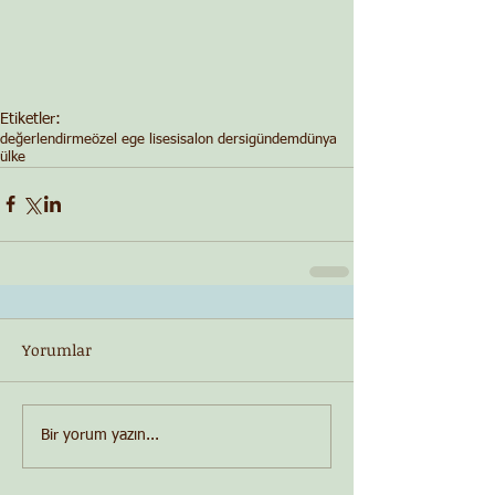
Etiketler:
değerlendirme
özel ege lisesi
salon dersi
gündem
dünya
ülke
Yorumlar
Bir yorum yazın...