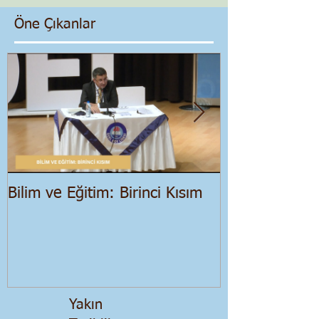
Öne Çıkanlar
Bilim ve Eğitim: Birinci Kısım
Salgın Dönemi
Ekonomik Bir
Yakın