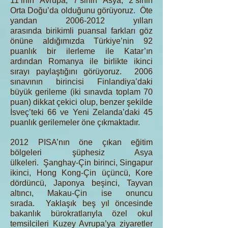
11’inin Avrupa, 7’sinin Asya, 2’sinin
Orta Doğu’da olduğunu görüyoruz. Öte
yandan
2006-2012
yılları
arasında birikimli puansal farkları göz
önüne aldığımızda Türkiye’nin 92
puanlık bir ilerleme ile Katar’ın
ardından Romanya ile birlikte ikinci
sırayı paylaştığını görüyoruz. 2006
sınavının birincisi Finlandiya’daki
büyük gerileme (iki sınavda toplam 70
puan) dikkat çekici olup, benzer şekilde
İsveç’teki 66 ve Yeni Zelanda’daki 45
puanlık gerilemeler öne çıkmaktadır.
2012 PISA’nın öne çıkan eğitim
bölgeleri şüphesiz Asya
ülkeleri. Şanghay-Çin birinci, Singapur
ikinci, Hong Kong-Çin üçüncü, Kore
dördüncü, Japonya beşinci, Tayvan
altıncı, Makau-Çin ise onuncu
sırada. Yaklaşık beş yıl öncesinde
bakanlık bürokratlarıyla özel okul
temsilcileri Kuzey Avrupa’ya ziyaretler