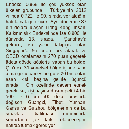
Endeksi 0,868 ile çok yüksek olan
ülkeler grubunda. Türkiye’nin 2012
yılında 0,722 ile 90. sırada yer aldığını
hatırlamak gerekiyor. Aynı dönemde 37
bin dolara ulaşan Hong Kong, İnsani
Kalkınmışlık Endeksi’nde ise 0,906 ile
dünyada 13. sırada. Şanghay’a
gelince; en yakın takipçisi olan
Singapur’a 95 puan fark atarak ve
OECD ortalamasını 270 puan geçerek
âdeta gövde gösterisi yapan bu bölge,
Çin’deki 31 yönetsel bölge içinde satın
alma gücü paritesine göre 20 bin doları
aşan kişi başına gelirle üçüncü
sırada. Çin özelinde devam etmek
gerekirse, kişi başına düşen geliri 4 bin
500 ile 6 bin 500 dolar arasında
değişen Guangxi, Tibet, Yunnan,
Gansu ve Guizhou bölgelerinin de bu
sınavlara katılması durumunda
sonuçların çok farklı olabileceğini
hatırda tutmak gerekiyor.