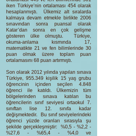
iken Türkiye’nin ortalaması 454 olarak
hesaplanmıştı. Ülkemiz alt sıralarda
kalmaya devam etmekle birlikte 2006
sınavından sonra puansal olarak
Katar’dan sonra en çok gelişme
gösteren ülke olmuştu. Türkiye,
okuma-anlama kısmında 17,
matematikte 21 ve fen bilimlerinde 30
puan olmak üzere toplam puan
ortalamasını 68 puan artırmıştı.
Son olarak 2012 yılında yapılan sınava
Türkiye, 955.349 kişilik 15 yaş grubu
öğrencinin içinden seçilen 4.848
öğrenci ile katıldı. Ülkemizin tüm
bölgelerinden sınava katılan bu
öğrencilerin sınıf seviyesi ortaokul 7.
sınıftan lise 12. sınıfa kadar
değişmektedir. Bu sınıf seviyelerindeki
öğrenci yüzde oranları sırasıyla şu
şekilde gerçekleşmiştir: %0,5 - %2,2 -
%27,6 - %65,4 - %4,0 ve