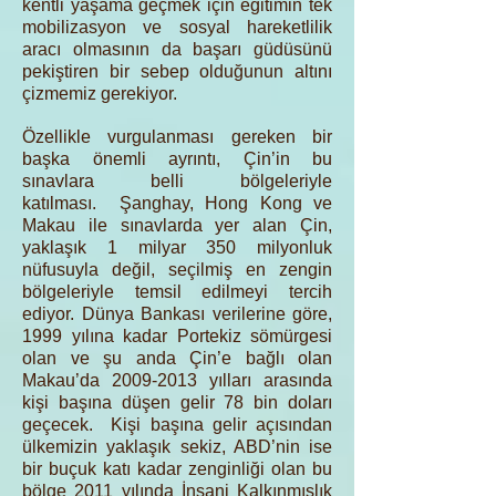
kentli yaşama geçmek için eğitimin tek
mobilizasyon ve sosyal hareketlilik
aracı olmasının da başarı güdüsünü
pekiştiren bir sebep olduğunun altını
çizmemiz gerekiyor.
Özellikle vurgulanması gereken bir
başka önemli ayrıntı, Çin’in bu
sınavlara belli bölgeleriyle
katılması. Şanghay, Hong Kong ve
Makau ile sınavlarda yer alan Çin,
yaklaşık 1 milyar 350 milyonluk
nüfusuyla değil, seçilmiş en zengin
bölgeleriyle temsil edilmeyi tercih
ediyor. Dünya Bankası verilerine göre,
1999 yılına kadar Portekiz sömürgesi
olan ve şu anda Çin’e bağlı olan
Makau’da
2009-2013
yılları arasında
kişi başına düşen gelir 78 bin doları
geçecek. Kişi başına gelir açısından
ülkemizin yaklaşık sekiz, ABD’nin ise
bir buçuk katı kadar zenginliği olan bu
bölge 2011 yılında İnsani Kalkınmışlık