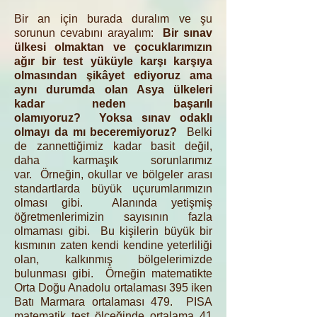
Bir an için burada duralım ve şu
sorunun cevabını arayalım:
Bir sınav
ülkesi olmaktan ve çocuklarımızın
ağır bir test yüküyle karşı karşıya
olmasından şikâyet ediyoruz ama
aynı durumda olan Asya ülkeleri
kadar neden başarılı
olamıyoruz? Yoksa sınav odaklı
olmayı da mı beceremiyoruz?
Belki
de zannettiğimiz kadar basit değil,
daha karmaşık sorunlarımız
var. Örneğin, okullar ve bölgeler arası
standartlarda büyük uçurumlarımızın
olması gibi. Alanında yetişmiş
öğretmenlerimizin sayısının fazla
olmaması gibi. Bu kişilerin büyük bir
kısmının zaten kendi kendine yeterliliği
olan, kalkınmış bölgelerimizde
bulunması gibi. Örneğin matematikte
Orta Doğu Anadolu ortalaması 395 iken
Batı Marmara ortalaması 479. PISA
matematik test ölçeğinde ortalama 41