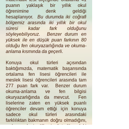
puanın yaklaşık bir yıllık okul
öğrenimine denk geldiği
hesaplanıyor.
Bu durumda iki coğrafi
bölgemiz arasında iki yıllık bir okul
süresi kadar fark olduğunu
söyleyebiliyoruz. Benzer durum en
yüksek ile en düşük puan farkının 80
olduğu fen okuryazarlığında ve okuma-
anlama kısmında da geçerli.
Konuya okul türleri açısından
baktığımızda, matematik başarısında
ortalama fen lisesi öğrencileri ile
meslek lisesi öğrencileri arasında tam
277 puan fark var. Benzer durum
okuma-anlama ve fen bilgisi
okuryazarlığında da mevcut. Fen
liselerine zaten en yüksek puanlı
öğrenciler devam ettiği için konuya
sadece okul türleri arasındaki
farklılıktan bakmanın doğru olmadığını,
asıl meselenin ülkenin üst düzeydeki