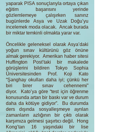
yaparak PISA sonuçlarıyla ortaya çıkan
eğitim başarısını yerinde
gözlemlemeye çalışırken sanırız
bugünlerde Asya ve Uzak Doğu’yu
incelemek moda olacak. Ancak burada
bir miktar temkinli olmakta yarar var.
Öncelikle geleneksel olarak Asya’daki
yoğun sınav kültürünü göz önüne
almak gerekiyor. Amerikan haber sitesi
Huffington Post’taki bir makalede
görüşlerini bildiren Tokyo Sophia
Üniversitesinden Prof. Koji Kato
“Şanghay okulları daha iyi; çünkü her
biri birer sınav cehennemi”
diyor. Kato’ya göre “test için öğrenme
konusunda artan bir baskı var ve durum
daha da kötüye gidiyor”. Bu durumda
ders dışında sosyalleşmeye ayrılan
zamanların azlığının bir çıktı olarak
karşımıza gelmesi şaşırtıcı değil. Hong
Kong’tan 16 yaşındaki bir lise