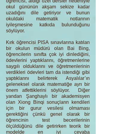
öğrencisi, aldığı özel dersler nedeniyle
okul gününün akşam sekize kadar
uzadığını dile getiriyor ve bunun
okuldaki matematik notlarının
iyileşmesine katkıda bulunduğunu
söylüyor.
Kırk öğrencisi PISA sınavlarına katılan
bir okulun müdürü olan Bai Bing,
öğrencilerin sınıfta çok iyi dinlediğini,
ödevlerini yaptıklarını, öğretmenlerine
saygılı olduklarını ve öğretmenlerinin
verdikleri ödevleri tam da istendiği gibi
yaptıklarını belirterek Asyalılar’ın
geleneksel olarak matematiğe ayrı bir
önem atfettiklerini söylüyor. Diğer
yandan Şanghaylı bir akademisyen
olan Xiong Binqi sonuçların kendileri
için bir gurur vesilesi olmaması
gerektiğini çünkü genel olarak bir
öğrencinin test becerilerinin
ölçüldüğünü dile getirirken teorik bir
modelde en iyi cevaba