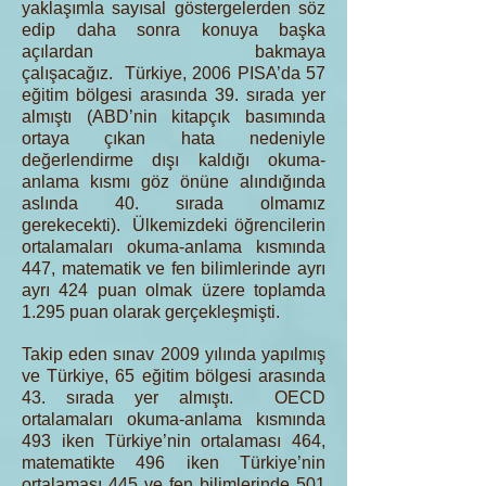
yaklaşımla sayısal göstergelerden söz
edip daha sonra konuya başka
açılardan bakmaya
çalışacağız. Türkiye, 2006 PISA’da 57
eğitim bölgesi arasında 39. sırada yer
almıştı (ABD’nin kitapçık basımında
ortaya çıkan hata nedeniyle
değerlendirme dışı kaldığı okuma-
anlama kısmı göz önüne alındığında
aslında 40. sırada olmamız
gerekecekti). Ülkemizdeki öğrencilerin
ortalamaları okuma-anlama kısmında
447, matematik ve fen bilimlerinde ayrı
ayrı 424 puan olmak üzere toplamda
1.295 puan olarak gerçekleşmişti.
Takip eden sınav 2009 yılında yapılmış
ve Türkiye, 65 eğitim bölgesi arasında
43. sırada yer almıştı. OECD
ortalamaları okuma-anlama kısmında
493 iken Türkiye’nin ortalaması 464,
matematikte 496 iken Türkiye’nin
ortalaması 445 ve fen bilimlerinde 501