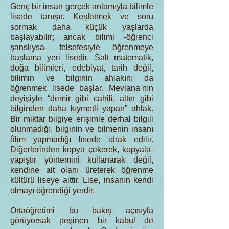
Genç bir insan gerçek anlamıyla bilimle
lisede tanışır. Keşfetmek ve soru
sormak daha küçük yaşlarda
başlayabilir; ancak bilimi -öğrenci
şanslıysa- felsefesiyle öğrenmeye
başlama yeri lisedir. Salt matematik,
doğa bilimleri, edebiyat, tarih değil,
bilimin ve bilginin ahlakını da
öğrenmek lisede başlar. Mevlana’nın
deyişiyle “demir gibi cahili, altın gibi
bilginden daha kıymetli yapan” ahlak.
Bir miktar bilgiye erişimle derhal bilgili
olunmadığı, bilginin ve bilmenin insanı
âlim yapmadığı lisede idrak edilir.
Diğerlerinden kopya çekerek, kopyala-
yapıştır yöntemini kullanarak değil,
kendine ait olanı üreterek öğrenme
kültürü liseye aittir. Lise, insanın kendi
olmayı öğrendiği yerdir.
Ortaöğretimi bu bakış açısıyla
görüyorsak peşinen bir kabul de