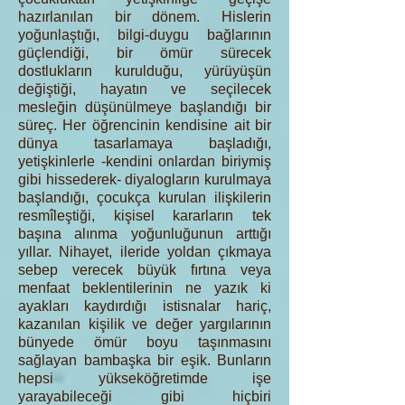
hazırlanılan bir dönem. Hislerin
yoğunlaştığı, bilgi-duygu bağlarının
güçlendiği, bir ömür sürecek
dostlukların kurulduğu, yürüyüşün
değiştiği, hayatın ve seçilecek
mesleğin düşünülmeye başlandığı bir
süreç. Her öğrencinin kendisine ait bir
dünya tasarlamaya başladığı,
yetişkinlerle -kendini onlardan biriymiş
gibi hissederek- diyalogların kurulmaya
başlandığı, çocukça kurulan ilişkilerin
resmîleştiği, kişisel kararların tek
başına alınma yoğunluğunun arttığı
yıllar. Nihayet, ileride yoldan çıkmaya
sebep verecek büyük fırtına veya
menfaat beklentilerinin ne yazık ki
ayakları kaydırdığı istisnalar hariç,
kazanılan kişilik ve değer yargılarının
bünyede ömür boyu taşınmasını
sağlayan bambaşka bir eşik. Bunların
hepsi yükseköğretimde işe
yarayabileceği gibi hiçbiri