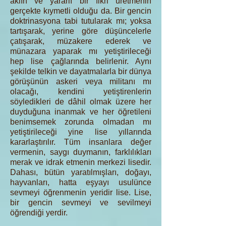
aklın ve yararlı bir fikri üretmenin
gerçekte kıymetli olduğu da. Bir gencin
doktrinasyona tabi tutularak mı; yoksa
tartışarak, yerine göre düşüncelerle
çatışarak, müzakere ederek ve
münazara yaparak mı yetiştirileceği
hep lise çağlarında belirlenir. Aynı
şekilde telkin ve dayatmalarla bir dünya
görüşünün askeri veya militanı mı
olacağı, kendini yetiştirenlerin
söyledikleri de dâhil olmak üzere her
duyduğuna inanmak ve her öğretileni
benimsemek zorunda olmadan mı
yetiştirileceği yine lise yıllarında
kararlaştırılır. Tüm insanlara değer
vermenin, saygı duymanın, farklılıkları
merak ve idrak etmenin merkezi lisedir.
Dahası, bütün yaratılmışları, doğayı,
hayvanları, hatta eşyayı usulünce
sevmeyi öğrenmenin yeridir lise. Lise,
bir gencin sevmeyi ve sevilmeyi
öğrendiği yerdir.