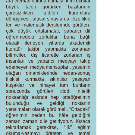
ara eleman bulunamaması, kimi okullar
büyük talep görürken bazılarının
çaresizlikten gidilen kurumlara
dönüşmesi, ulusal sınavlarda -özellikle
fen ve matematik derslerinde görülen-
çok düşük ortalamalar, yabancı dil
öğrenmedeki zorluklar, buna bağlı
olarak ilerleyen yıllarda akademik
literatür takibi yapmakta zorlanan
bilimciler, dış ticarette zorlanan iş
insanları ve yabancı medyayı takip
edemeyen medya mensupları, yaşamın
olağan dinamiklerinde neden-sonuç
ilişkisi kurmakta sıkıntılar yaşayan
kuşaklar ve nihayet tüm bunların
sonucunda görülen ciddi nitelik
noksanlığı aslında hep ortaöğretimin
bulunduğu ve geldiği noktanın
yansımaları olarak görülmeli. “Ortadaki”
öğrenimin neden bu hâle geldiğini
zaman zaman dile getiriyoruz. Kısaca
tekrarlamak gerekirse, “ilk” eğitim
okuma-yazmayı öğreten ve temel