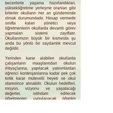
becerilerle yaşama hazırlandıkları,
yükseköğretime yerleşme oranları gibi
kriterler okulların her an gündeminde
olmak durumundadır. Hesap vermede
sınıfta kalan yönetici veya
öğretmenlerin okullarda devamlı görev
yapmaları sistemi zayıflatır.
Okullarımızın büyük bir kısmında şu
anda bu yönlü bir saydamlık mevcut
değildir.
Yerinden karar alabilen okullarda
çalışanların maaşlarından okulun
ihtiyaçlarına, yapılacak yatırımlardan
öğrenci kontenjanlarına kadar pek çok
kritik karar mütevelli heyeti ve okul
idaresince alınabilir. Okulun hedefleri,
misyon, vizyonu ve yaşatacağı
değerler, istihdam edilecek
öğretmenler, uygulanacak öğretim
programları, kullanılacak kitaplar ve her
türlü eğitim materyali, zorunlu ve