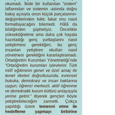
okumadı. İkide bir kullanılan “sistem”
laflarından ve sistemin -aslında doğru
bakış açısıyla onun küçük parçalarının-
değişimlerinden bıktı; fakat onu nasıl
formatlayacağını bilemedi. Hâlâ da
bildiğinden şüpheliyiz. Öncelikle
yükseköğretime ama daha çok hayata
hazırladığı genç yurttaşlarını nasıl
yetiştirmesi gerektiğini, bu genç
insanları yetiştiren okulları nasıl
yönetmesi gerektiğini kararlaştıramadı.
Ortaöğretim Kurumları Yönetmeliği’nde
“Ortaöğretim kurumları işlevlerini Türk
millî eğitiminin genel ve özel amaç ile
temel ilkeleri doğrultusunda, evrensel
hukuka, demokrasi ve insan haklarına
uygun; öğrenci merkezli, aktif öğrenme
ve demokratik kurum kültürü anlayışıyla
yerine getirir.”
diyerek gençleri böyle
yetiştirebileceğini zannetti. Çokça
yapıldığı üzere
temenni etme ile
hedefleme yapmayı birbirine