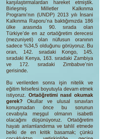
karşılaştırmalardan hareket etmiştik.
Birleşmiş Milletler Kalkınma
Programı’nın (UNDP) 2013 yılı İnsani
Kalkınma Raporu’na baktığımızda 186
ülke arasında 90. sırada olan
Türkiye’de en az ortaöğretim derecesi
(mezuniyeti) olan nüfusun oranının
sadece %34,5 olduğunu görüyoruz. Bu
oran, 142. sıradaki Kongo, 145.
sıradaki Kenya, 163. sıradaki Zambiya
ve 172. sıradaki Zimbabve’nin
gerisinde.
Bu verilerden sonra işin nitelik ve
eğitim felsefesi boyutuyla devam etmek
istiyoruz.
Ortaöğretimi nasıl okumak
gerek?
Okullar ve ulusal sınavları
konuşmadan önce bu sorunun
cevabıyla meşgul olmanın isabetli
olacağını düşünüyoruz. Ortaöğretim
hayatı anlamlandırma ve tahlil etmede
belki de en kritik basamak; çünkü
çocukluktan yetişkinliğe geçişe