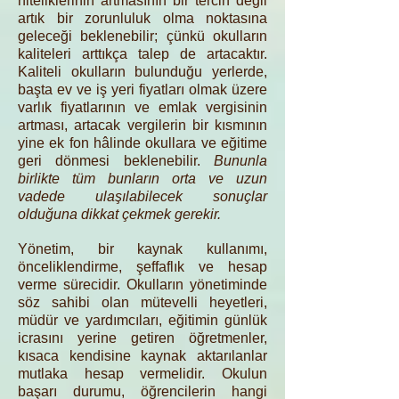
niteliklerinin artmasının bir tercih değil
artık bir zorunluluk olma noktasına
geleceği beklenebilir; çünkü okulların
kaliteleri arttıkça talep de artacaktır.
Kaliteli okulların bulunduğu yerlerde,
başta ev ve iş yeri fiyatları olmak üzere
varlık fiyatlarının ve emlak vergisinin
artması, artacak vergilerin bir kısmının
yine ek fon hâlinde okullara ve eğitime
geri dönmesi beklenebilir.
Bununla
birlikte tüm bunların orta ve uzun
vadede ulaşılabilecek sonuçlar
olduğuna dikkat çekmek gerekir.
Yönetim, bir kaynak kullanımı,
önceliklendirme, şeffaflık ve hesap
verme sürecidir. Okulların yönetiminde
söz sahibi olan mütevelli heyetleri,
müdür ve yardımcıları, eğitimin günlük
icrasını yerine getiren öğretmenler,
kısaca kendisine kaynak aktarılanlar
mutlaka hesap vermelidir. Okulun
başarı durumu, öğrencilerin hangi