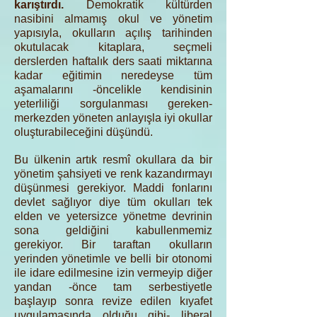
karıştırdı.
Demokratik kültürden
nasibini almamış okul ve yönetim
yapısıyla, okulların açılış tarihinden
okutulacak kitaplara, seçmeli
derslerden haftalık ders saati miktarına
kadar eğitimin neredeyse tüm
aşamalarını -öncelikle kendisinin
yeterliliği sorgulanması gereken-
merkezden yöneten anlayışla iyi okullar
oluşturabileceğini düşündü.
Bu ülkenin artık resmî okullara da bir
yönetim şahsiyeti ve renk kazandırmayı
düşünmesi gerekiyor. Maddi fonlarını
devlet sağlıyor diye tüm okulları tek
elden ve yetersizce yönetme devrinin
sona geldiğini kabullenmemiz
gerekiyor. Bir taraftan okulların
yerinden yönetimle ve belli bir otonomi
ile idare edilmesine izin vermeyip diğer
yandan -önce tam serbestiyetle
başlayıp sonra revize edilen kıyafet
uygulamasında olduğu gibi- liberal