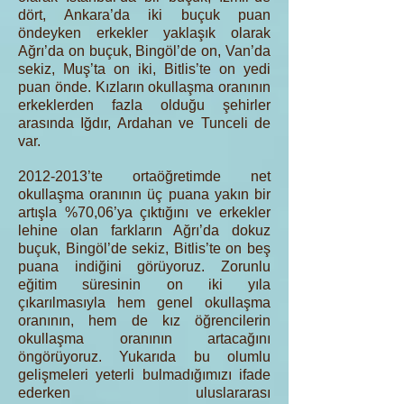
dört, Ankara’da iki buçuk puan
öndeyken erkekler yaklaşık olarak
Ağrı’da on buçuk, Bingöl’de on, Van’da
sekiz, Muş’ta on iki, Bitlis’te on yedi
puan önde. Kızların okullaşma oranının
erkeklerden fazla olduğu şehirler
arasında Iğdır, Ardahan ve Tunceli de
var.
2012-2013
’te ortaöğretimde net
okullaşma oranının üç puana yakın bir
artışla %70,06’ya çıktığını ve erkekler
lehine olan farkların Ağrı’da dokuz
buçuk, Bingöl’de sekiz, Bitlis’te on beş
puana indiğini görüyoruz. Zorunlu
eğitim süresinin on iki yıla
çıkarılmasıyla hem genel okullaşma
oranının, hem de kız öğrencilerin
okullaşma oranının artacağını
öngörüyoruz. Yukarıda bu olumlu
gelişmeleri yeterli bulmadığımızı ifade
ederken uluslararası