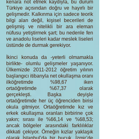
kenara not etmek kaydıyla, bu durum
Türkiye açısından doğru ve hayırlı bir
gelişmedir. Kalkınma için sadece teorik
bilgi alan değil, kişisel becerileri de
gelişmiş ve nitelikli bir ara eleman
nüfusu yetiştirmek şart; bu nedenle fen
ve anadolu liseleri kadar meslek liseleri
üstünde de durmak gerekiyor.
İkinci konuda da -yeterli olmamakla
birlikte- olumlu gelişmeler yaşanıyor.
Ülkemizde
2011-2012
öğretim yılının
başlangıcı itibarıyla net okullaşma oranı
ilköğretimde %98,67 iken
ortaöğretimde %67,37 olarak
gerçekleşti. Başka deyişle
ortaöğretimde her üç öğrenciden birisi
okula gitmiyor. Ortaöğretimde kız ve
erkek okullaşma oranları birbirine çok
yakın; sırası ile %66,14 ve %68,53;
ancak bölgeler arasındaki farklılıklar
dikkati çekiyor. Örneğin kızlar yaklaşık
olarak İstanbul’da bir buçuk, İzmir’de