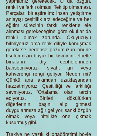
yapmamız gerekecek. O da özgün,
renkli ve farklı olması. Tek tip olmaması.
Parçaları birleştirelim: İnsan yetiştirme
anlayışı çeşitlilik arz edeceğine ve her
eğitim sürecinin farklı renklerle ele
alınması gerekeceğine göre okullar da
renkli olmak zorunda. Okuyucuyu
bilmiyoruz ama renk diliyle konuşmak
gerekirse nedense gözümüzün önüne
liselerimizin büyük bir kısmının -elbette
binaların dış cephelerinden
bahsetmiyoruz- siyah, gri veya
kahverengi rengi geliyor. Neden mi?
Çünkü ana akımdan uzaklaşandan
hazzetmiyoruz. Çeşitliliği ve farklılığı
sevmiyoruz. “Ortalama” olanı tercih
ediyoruz. Birileri dökülürken
diğerlerinin başını alıp gitmesi
duygularımıza ağır geliyor; sanki özgün
olmak veya nitelikte öne çıkmak
kusurmuş gibi.
Türkiye ne yazık ki ortaöğretimi böyle