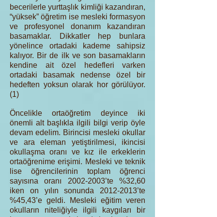
becerilerle yurttaşlık kimliği kazandıran,
“yüksek” öğretim ise mesleki formasyon
ve profesyonel donanım kazandıran
basamaklar. Dikkatler hep bunlara
yönelince ortadaki kademe sahipsiz
kalıyor. Bir de ilk ve son basamakların
kendine ait özel hedefleri varken
ortadaki basamak nedense özel bir
hedeften yoksun olarak hor görülüyor.
(1)
Öncelikle ortaöğretim deyince iki
önemli alt başlıkla ilgili bilgi verip öyle
devam edelim. Birincisi mesleki okullar
ve ara eleman yetiştirilmesi, ikincisi
okullaşma oranı ve kız ile erkeklerin
ortaöğrenime erişimi. Mesleki ve teknik
lise öğrencilerinin toplam öğrenci
sayısına oranı
2002-2003
’te %32,60
iken on yılın sonunda
2012-2013
’te
%45,43’e geldi. Mesleki eğitim veren
okulların niteliğiyle ilgili kaygıları bir