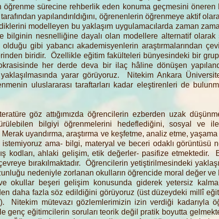
in öğrenme sürecine rehberlik eden konuma geçmesini öneren bi
arafından yapılandırıldığını, öğrenenlerin öğrenmeye aktif olarak
ğrendiklerini modelleyen bu yaklaşım uygulamacılarda zaman zam
 bilginin nesnelliğine dayalı olan modellere alternatif olarak
 olduğu gibi yabancı akademisyenlerin araştırmalarından çevi
den biridir. Özellikle eğitim fakülteleri bünyesindeki bir gr
okrasisinde her derde deva bir ilaç hâline dönüşen yapıland
nli yaklaşılmasında yarar görüyoruz. Nitekim Ankara Üniversi
enmenin uluslararası taraftarları kadar eleştirenleri de bulu
literatüre göz attığımızda öğrencilerin ezberden uzak düşünme
lebilen bilgiyi öğrenmelerini hedeflediğini, sosyal ve ileti
erak uyandırma, araştırma ve keşfetme, analiz etme, yaşama
istemiyoruz ama- bilgi, materyal ve beceri odaklı görüntüsü ne
ış kodları, ahlaki gelişim, etik değerler- pasifize etmektedir. 
n çevreye bırakılmaktadır. Öğrencilerin yetiştirilmesindeki yakla
 uzunluğu nedeniyle zorlanan okulların öğrencide moral değer ve 
 ve okullar beşeri gelişim konusunda giderek yetersiz kalma
n daha fazla söz edildiğini görüyoruz (üst düzeydeki millî eğiti
Nitekim mütevazı gözlemlerimizin izin verdiği kadarıyla öğ
kle genç eğitimcilerin soruları teorik değil pratik boyutta gelme