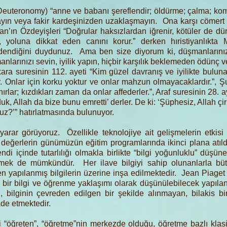
Deuteronomy) “anne ve babanı şereflendir; öldürme; çalma; ko
mayın veya fakir kardeşinizden uzaklaşmayın. Ona karşı cömert 
an’ın Özdeyişleri “Doğrular haksızlardan iğrenir, kötüler de dü
ır, yoluna dikkat eden canını korur.” derken hıristiyanlıkta
dendiğini duydunuz. Ama ben size diyorum ki, düşmanlarınızı
manlarınızı sevin, iyilik yapın, hiçbir karşılık beklemeden ödünç 
ra suresinin 112. ayeti “Kim güzel davranış ve iyilikte buluna
r. Onlar için korku yoktur ve onlar mahzun olmayacaklardır.”, Ş
lar; kızdıkları zaman da onlar affederler.”, Araf suresinin 28. ayet
k, Allah da bize bunu emretti’ derler. De ki: ‘Şüphesiz, Allah çi
nuz?’” hatırlatmasında bulunuyor.
rar görüyoruz. Özellikle teknolojiye ait gelişmelerin etkisi
al değerlerin günümüzün eğitim programlarında ikinci plana atı
di içinde tutarlılığı olmakla birlikte “bilgi yoğunluklu” düşü
mek de mümkündür. Her ilave bilgiyi sahip olunanlarla büt
n yapılanmış bilgilerin üzerine inşa edilmektedir. Jean Piaget v
n bir bilgi ve öğrenme yaklaşımı olarak düşünülebilecek yapıland
, bilginin çevreden edilgen bir şekilde alınmayan, bilakis b
ade etmektedir.
yi “öğreten”, “öğretme”nin merkezde olduğu, öğretme bazlı klasi