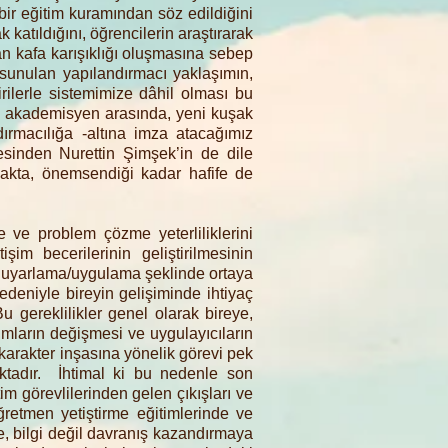
r eğitim kuramından söz edildiğini
 katıldığını, öğrencilerin araştırarak
an kafa karışıklığı oluşmasına sebep
 sunulan yapılandırmacı yaklaşımın,
rilerle sistemimize dâhil olması bu
up akademisyen arasında, yeni kuşak
ırmacılığa -altına imza atacağımız
tesinden Nurettin Şimşek’in de dile
nmakta, önemsendiği kadar hafife de
 ve problem çözme yeterliliklerini
şim becerilerinin geliştirilmesinin
 uyarlama/uygulama şeklinde ortaya
deniyle bireyin gelişiminde ihtiyaç
Bu gereklilikler genel olarak bireye,
şımların değişmesi ve uygulayıcıların
karakter inşasına yönelik görevi pek
ktadır. İhtimal ki bu nedenle son
m görevlilerinden gelen çıkışları ve
retmen yetiştirme eğitimlerinde ve
kte, bilgi değil davranış kazandırmaya