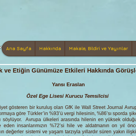
Ana Sayfa
Hakkında
Makale, Bildiri ve Yayınlar
k ve Etiğin Günümüze Etkileri Hakkında Görüşle
Yansı Eraslan
Özel Ege Lisesi Kurucu Temsilcisi
yet gösteren bir kuruluş olan GfK ile Wall Street Journal Avrupa
rmaya göre Türkler’in %93’ü vergi hilesinin, %86’sı sporda şiken
ı söylüyor. Avrupa ülkeleri arasında hilenin en yüksek olduğu
de eden insanlarımızın %72’si hile ve aldatmanın on yıl ö
ın değerler sistemi ve yaşam tarzıyla yıllardır süren yakın iliş