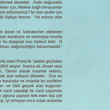
türmek demektir. Halkı doğrulukla
eler için, ilkelere bağlı olmayanları
z ediyorsunuz? İyi olan şeyler için
aki ilişkiye benzer. Yel esince otlar
e duran ve Sokrates'ten etkilenen
İnsan kendisine ne verilmişse onunla
ün bu duygular onu mutsuz kılar. O
ması, bağımsızlığını kazanmasıdır.”
ünlü eseri Prens’te “adalet güçlüden
âhil oluyor. İnanca ait, dinsel veya
i, “Genel olarak insanlar vefasız,
de size sırtlarını dönerler. Size en
 kuruludur ve insanlar bu vazifeleri
nün -ve hâlâ geçerli olan bugünün-
in nasıl yaşadığı ile nasıl yaşaması
n uğruna yapılanı terk eden kişi çok
işi, iyi olmayan onca insan arasında