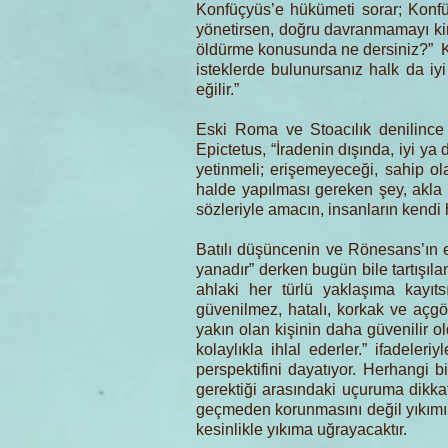
Konfüçyüs’e hükümeti sorar; Konf
yönetirsen, doğru davranmamayı kim g
öldürme konusunda ne dersiniz?” Ko
isteklerde bulunursanız halk da iyi 
eğilir.”
Eski Roma ve Stoacılık denilince
Epictetus, “İradenin dışında, iyi y
yetinmeli; erişemeyeceği, sahip o
halde yapılması gereken şey, akla 
sözleriyle amacın, insanların kendi
Batılı düşüncenin ve Rönesans’ın e
yanadır” derken bugün bile tartışı
ahlaki her türlü yaklaşıma kayıts
güvenilmez, hatalı, korkak ve açgöz
yakın olan kişinin daha güvenilir o
kolaylıkla ihlal ederler.” ifadel
perspektifini dayatıyor. Herhangi b
gerektiği arasındaki uçuruma dikkat
geçmeden korunmasını değil yıkımın
kesinlikle yıkıma uğrayacaktır.