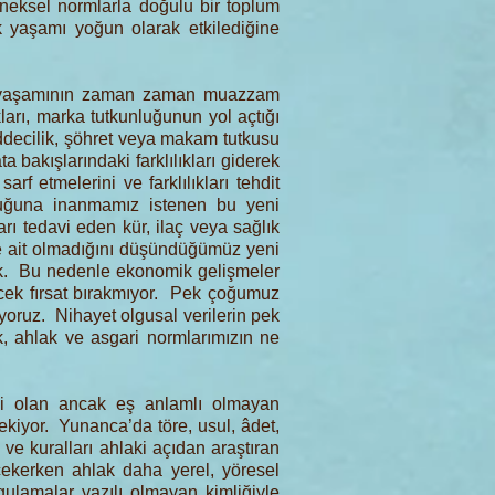
eleneksel normlarla doğulu bir toplum
 yaşamı yoğun olarak etkilediğine
iş yaşamının zaman zaman muazzam
ları, marka tutkunluğunun yol açtığı
maddecilik, şöhret veya makam tutkusu
 bakışlarındaki farklılıkları giderek
f etmelerini ve farklılıkları tehdit
duğuna inanmamız istenen bu yeni
rı tedavi eden kür, ilaç veya sağlık
re ait olmadığını düşündüğümüz yeni
yok. Bu nedenle ekonomik gelişmeler
ecek fırsat bırakmıyor. Pek çoğumuz
ıyoruz. Nihayet olgusal verilerin pek
, ahlak ve asgari normlarımızın ne
şi olan ancak eş anlamlı olmayan
rekiyor. Yunanca’da töre, usul, âdet,
e kuralları ahlaki açıdan araştıran
 çekerken ahlak daha yerel, yöresel
gulamalar yazılı olmayan kimliğiyle