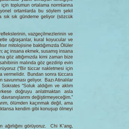
 için toplumun ortalama normlarına
esyonel ortamlarda bu söylem şekil
arda sık sık gündeme geliyor (sözcük
reflekslerinin, vazgeçilmezlerinin ve
tle uğraşanlar, kural koyucular ve
Mısır mitolojisine baktığımızda Ölüler
dim; aç insana ekmek, susamış insana
na göz attığımızda kimi zaman bize
sahibinin malında göz gezdirip evin
rüyoruz (“Bir tüccar nakletmesi için
ara vermelidir. Bundan sonra tüccara
n savunması geliyor. Bazı Atinalılar
n Sokrates “Soluk aldığım ve aklım
erkese doğruyu anlatmaktan asla
 davranışlarımı değiştirmeyeceğim.”
tlarım, ölümden kaçınmak değil, ama
maktansa kendim gibi konuşup ölmeyi
n ağırlığını görüyoruz. Chi K’ang,