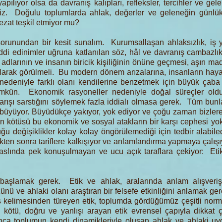
yapılıyor olsa da davranış kalıpları, refleksler, tercihler ve g
riz. Doğulu toplumlarda ahlak, değerler ve geleneğin günlük
tezat teşkil etmiyor mu?
sorunundan bir kesit sunalım. Kurumsallaşan ahlaksızlık, 
ddi edinimler uğruna katlanılan söz, hâl ve davranış cambazlık
şi adlarının ve insanın biricik kişiliğinin önüne geçmesi, aşırı 
olarak görülmeli. Bu modern dönem arızalarına, insanların hayata
deniyle farklı olanı kendilerine benzetmek için büyük çaba sar
ümkün. Ekonomik rasyoneller nedeniyle doğal süreçler ol
rışı sarstığını söylemek fazla iddialı olmasa gerek. Tüm bunla
l büyüyor. Büyüdükçe yakıyor, yok ediyor ve çoğu zaman bizle
En kötüsü bu ekonomik ve sosyal atakların bir karşı cephesi 
ğu değişiklikler kolay kolay öngörülemediği için tedbir alabil
tikten sonra tariflere kalkışıyor ve anlamlandırma yapmaya çalış
 aslında pek konuşulmayan ve ucu açık taraflara çekiyor: Etik
başlamak gerek. Etik ve ahlak, aralarında anlam alışveri
ünü ve ahlaki olanı araştıran bir felsefe etkinliğini anlamak ge
 kelimesinden türeyen etik, toplumda gördüğümüz çeşitli norm v
yi, kötü, doğru ve yanlışı arayan etik evrensel çapıyla dikkat
yunca toplumun kendi dinamikleriyle oluşan ahlak ve ahlaki uy