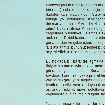
Museviliğin On Emir Kitaplarında (
biri olduğunda kalbinizi katılaştır
ifadeleri karşımıza çıkıyor. Süleym
tuttuğu yol kötülükten uzaklaştır
düşmanlarından nefret edeceksin 
edin.”, Luka İncili ise “Ama siz düş
çağrısında bulunuyor. İslamda Baka
artık onun Rabbi katında ecri vardı
günahlardan ve çirkin işlerden kaçınır
‘Biz atalarımızı bunun üzerinde buldu
şeyleri Allah’ın üzerine mi atıyorsu
Bu noktada bir parantez açmakta ya
ihtiyacının artmasıyla etik ve mor
gündeme getirilmektedir. Buna, ken
koyduğu kuramsal yaklaşımı ekle
yaklaşıma göre yeni bilgiler öncede
teorilerden etkilenerek ortaya çıka
arasında ilişki kurmayı hedefleyen
yapılandırdığı bir süreç olduğunu if
Yapılandırmacılık ile bireye bir şe