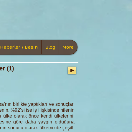
Haberler / Basın
Blog
More
r (1)
’nın birlikte yaptıkları ve sonuçları
in, %92’si ise iş ilişkisinde hilenin
 ülke olarak önce kendi ülkelerini,
ncesine göre daha yaygın olduğuna
kinin sonucu olarak ülkemizde çeşitli