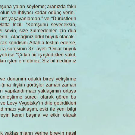
mşuna yalan söyleme; aranızda fakir
olun ve ihtiyacı kadar ödünç verin.”
rüst yaşayanlardan.” ve “Dürüstlerin
 Matta İncili “Komşunu seveceksin,
 sevin, size zulmedenler için dua
verin. Alacağınız ödül büyük olacak.”
rak kendisini Allah’a teslim ederse,
ura suresinin 37. ayeti “Onlar büyük
i ise “Çirkin bir iş işledikleri vakit,
rkin işleri emretmez. Siz bilmediğiniz
 ve donanım odaklı birey yetiştirme
ldığına ilişkin görüşler zaman zaman
nen yapılandırmacı yaklaşımın ortaya
ünleştirme süreci olarak gören bu
e Levy Vygotsky’in dile getirdikleri
ırmacı yaklaşım, eski ile yeni bilgi
ireyin kendi başına ve etkin olarak
k yaklaşımların yerine bireyin nasıl