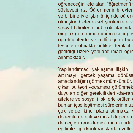
öğreneceğini ele alan, “öğretmen”
söyleyebiliriz. Öğrenmenin bireyler t
ve birbirleriyle işbirliği içinde ö
olmuştur. Geleneksel yöntemlere ve
sosyal bilimlerin pek çok alanında
muğlak görünümün önemli sebeplerin
öğretmenlerde ve millî eğitim bür
tespitleri olmakla birlikte- temki
getirdiği üzere yapılandırmacı öğr
alınmaktadır.
Yapılandırmacı yaklaşıma ilişkin 
artırmayı, gerçek yaşama dönüştürü
amaçlandığını görmek mümkündür. M
çıkan bu teori -karamsar görünmek 
duyulan diğer gereklilikleri -davran
ailelere ve sosyal ilişkilerle örüle
bunları içselleştirmesi sürelerinin
çok yerde ikinci plana atılmakta
dönemlerde etik ve moral değerlerde
demeçleri örneklemek mümkündür). 
eğitimle ilgili konferanslarda özelli