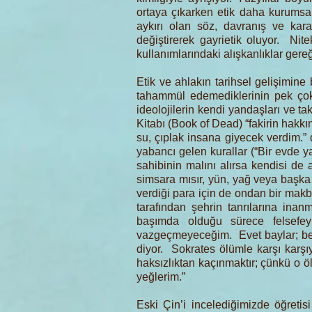
ortaya çıkarken etik daha kurumsa
aykırı olan söz, davranış ve kara
değiştirerek gayrietik oluyor. Nite
kullanımlarındaki alışkanlıklar gereğ
Etik ve ahlakın tarihsel gelişimine 
tahammül edemediklerinin pek çok 
ideolojilerin kendi yandaşları ve tak
Kitabı (Book of Dead) “fakirin hak
su, çıplak insana giyecek verdim.
yabancı gelen kurallar (“Bir evde 
sahibinin malını alırsa kendisi de 
simsara mısır, yün, yağ veya başka 
verdiği para için de ondan bir makb
tarafından şehrin tanrılarına ina
başımda olduğu sürece felsefey
vazgeçmeyeceğim. Evet baylar; beni
diyor. Sokrates ölümle karşı karşı
haksızlıktan kaçınmaktır; çünkü o 
yeğlerim.”
Eski Çin’i incelediğimizde öğreti