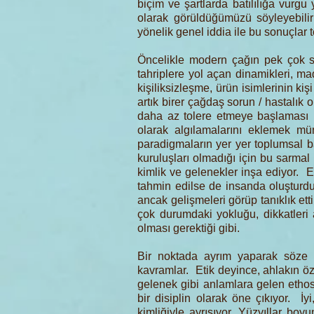
biçim ve şartlarda batılılığa vurgu 
olarak görüldüğümüzü söyleyebili
yönelik genel iddia ile bu sonuçlar 
Öncelikle modern çağın pek çok 
tahriplere yol açan dinamikleri, ma
kişiliksizleşme, ürün isimlerinin ki
artık birer çağdaş sorun / hastalık 
daha az tolere etmeye başlaması ne
olarak algılamalarını eklemek m
paradigmaların yer yer toplumsal ba
kuruluşları olmadığı için bu sarma
kimlik ve gelenekler inşa ediyor. 
tahmin edilse de insanda oluşturdu
ancak gelişmeleri görüp tanıklık et
çok durumdaki yokluğu, dikkatleri
olması gerektiği gibi.
Bir noktada ayrım yaparak söze 
kavramlar. Etik deyince, ahlakın öz
gelenek gibi anlamlara gelen ethos
bir disiplin olarak öne çıkıyor. İ
kimliğiyle ayrışıyor. Yüzyıllar bo