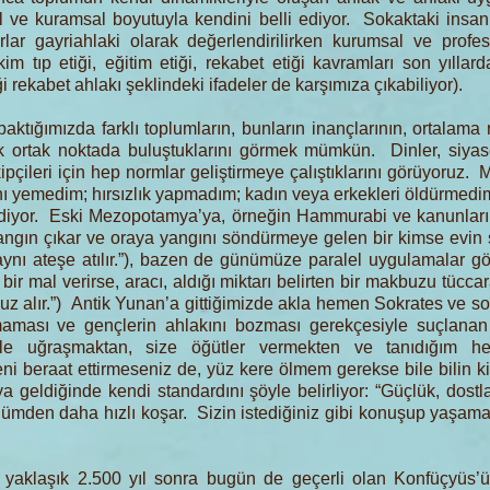
l ve kuramsal boyutuyla kendini belli ediyor. Sokaktaki insan
rlar gayriahlaki olarak değerlendirilirken kurumsal ve prof
kim tıp etiği, eğitim etiği, rekabet etiği kavramları son yıll
i rekabet ahlakı şeklindeki ifadeler de karşımıza çıkabiliyor).
baktığımızda farklı toplumların, bunların inançlarının, ortalama 
ortak noktada buluştuklarını görmek mümkün. Dinler, siyase
ipçileri için hep normlar geliştirmeye çalıştıklarını görüyoruz. 
kını yemedim; hırsızlık yapmadım; kadın veya erkekleri öldürme
” diyor. Eski Mezopotamya’ya, örneğin Hammurabi ve kanunları
yangın çıkar ve oraya yangını söndürmeye gelen bir kimse evin 
aynı ateşe atılır.”), bazen de günümüze paralel uygulamalar gö
bir mal verirse, aracı, aldığı miktarı belirten bir makbuzu tücc
uz alır.”) Antik Yunan’a gittiğimizde akla hemen Sokrates ve so
nmaması ve gençlerin ahlakını bozması gerekçesiyle suçlana
le uğraşmaktan, size öğütler vermekten ve tanıdığım h
 beraat ettirmeseniz de, yüz kere ölmem gerekse bile bilin ki
ya geldiğinde kendi standardını şöyle belirliyor: “Güçlük, dos
ölümden daha hızlı koşar. Sizin istediğiniz gibi konuşup yaşa
si yaklaşık 2.500 yıl sonra bugün de geçerli olan Konfüçyüs’ü