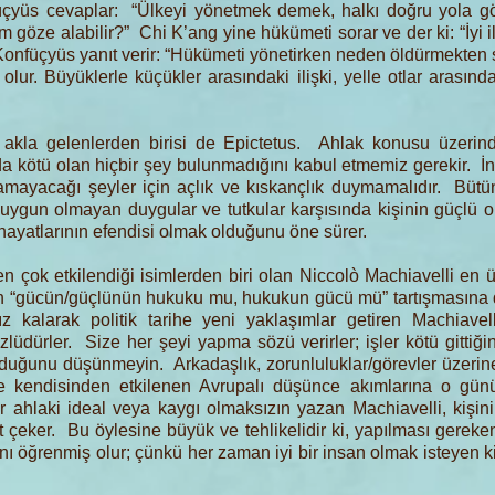
üçyüs cevaplar: “Ülkeyi yönetmek demek, halkı doğru yola gö
öze alabilir?” Chi K’ang yine hükümeti sorar ve der ki: “İyi ilk
nfüçyüs yanıt verir: “Hükümeti yönetirken neden öldürmekten sö
olur. Büyüklerle küçükler arasındaki ilişki, yelle otlar arasınd
 akla gelenlerden birisi de Epictetus. Ahlak konusu üzerind
a da kötü olan hiçbir şey bulunmadığını kabul etmemiz gerekir. 
lamayacağı şeyler için açlık ve kıskançlık duymamalıdır. Büt
uygun olmayan duygular ve tutkular karşısında kişinin güçlü ol
 hayatlarının efendisi olmak olduğunu öne sürer.
n çok etkilendiği isimlerden biri olan Niccolò Machiavelli en 
lan “gücün/güçlünün hukuku mu, hukukun gücü mü” tartışmasına d
ız kalarak politik tarihe yeni yaklaşımlar getiren Machiavell
lüdürler. Size her şeyi yapma sözü verirler; işler kötü gittiğin
lduğunu düşünmeyin. Arkadaşlık, zorunluluklar/görevler üzerine
eriyle kendisinden etkilenen Avrupalı düşünce akımlarına o gü
ir ahlaki ideal veya kaygı olmaksızın yazan Machiavelli, kişin
 çeker. Bu öylesine büyük ve tehlikelidir ki, yapılması gereke
ı öğrenmiş olur; çünkü her zaman iyi bir insan olmak isteyen k