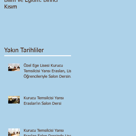
Bilim ve Eğitim: Birinci
Salgın Dönemi - Siyasi ve
Kısım
Ekonomik Bir
Değerlendirme
Yakın Tarihliler
Özel Ege Lisesi Kurucu
Temsilcisi Yansı Eraslan, Lise
Öğrencileriyle Salon Dersinde
Buluştu
Kurucu Temsilcisi Yansı
Eraslan'ın Salon Dersi
Kurucu Temsilcisi Yansı