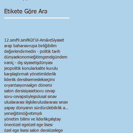
Etikete Göre Ara
12.sınıf
9.sınıf
Kût'ül-Amâre
Siyaset
arap baharı
avrupa birliği
bilim
değerlendirme
din - politik tarih
dünya
ekonomi
eğitim
genel
gündem
iran
iç - dış siyaset
işdünyası
jeopolitik konular
kalite kurulu
karşılaştırmalı yönetim
liderlik
liderlik dersi
lise
meslekseçimi
oryantasyon
salgın dönemi
salon dersi
siyaset
soru cevap
soru-cevap
söyleşi
ulusal sınav
uluslararası ilişkiler
uluslararası sınav
yapay dünyanın sürdürülebilirlik anlayışı
yenieğitimöğretimyılı
yönetim bilimi ve liderlik
çalıştay
öneri
özel ege
özel ege lisesi
özel ege lisesi salon dersi
özelege