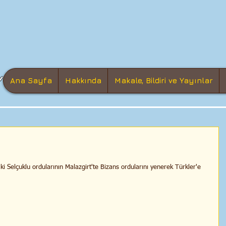
Ana Sayfa
Hakkında
Makale, Bildiri ve Yayınlar
 Selçuklu ordularının Malazgirt'te Bizans ordularını yenerek Türkler'e