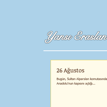
Yansı Eraslan
26 Ağustos
Bugün, Sultan Alparslan komutasındaki
Anadolu'nun kapısını açtığı...