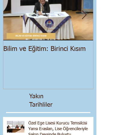
Bilim ve Eğitim: Birinci Kısım
Salgın Dönemi
Ekonomik Bir
Yakın
Tarihliler
Özel Ege Lisesi Kurucu Temsilcisi
Yansı Eraslan, Lise Öğrencileriyle
Salon Dersinde Buluştu