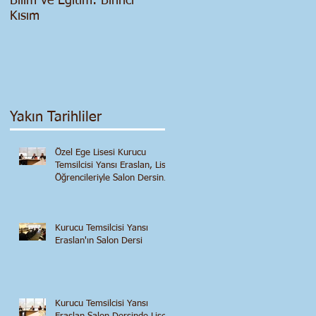
Bilim ve Eğitim: Birinci
Salgın Dönemi - Siyasi ve
Kısım
Ekonomik Bir
Değerlendirme
Yakın Tarihliler
Özel Ege Lisesi Kurucu
Temsilcisi Yansı Eraslan, Lise
Öğrencileriyle Salon Dersinde
Buluştu
Kurucu Temsilcisi Yansı
Eraslan'ın Salon Dersi
Kurucu Temsilcisi Yansı