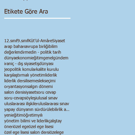
Etikete Göre Ara
12.sınıf
9.sınıf
Kût'ül-Amâre
Siyaset
arap baharı
avrupa birliği
bilim
değerlendirme
din - politik tarih
dünya
ekonomi
eğitim
genel
gündem
iran
iç - dış siyaset
işdünyası
jeopolitik konular
kalite kurulu
karşılaştırmalı yönetim
liderlik
liderlik dersi
lise
meslekseçimi
oryantasyon
salgın dönemi
salon dersi
siyaset
soru cevap
soru-cevap
söyleşi
ulusal sınav
uluslararası ilişkiler
uluslararası sınav
yapay dünyanın sürdürülebilirlik anlayışı
yenieğitimöğretimyılı
yönetim bilimi ve liderlik
çalıştay
öneri
özel ege
özel ege lisesi
özel ege lisesi salon dersi
özelege