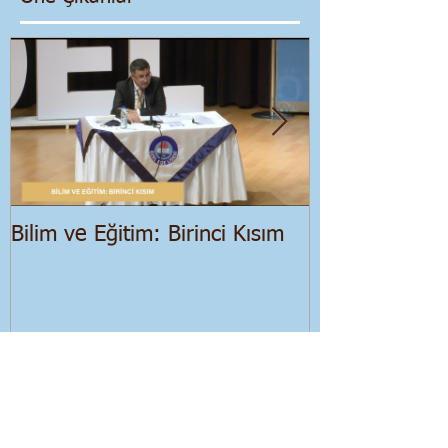
yanı
Öne Çıkanlar
Bilim ve Eğitim: Birinci Kısım
Salgın Dönemi
Ekonomik Bir
Yakın