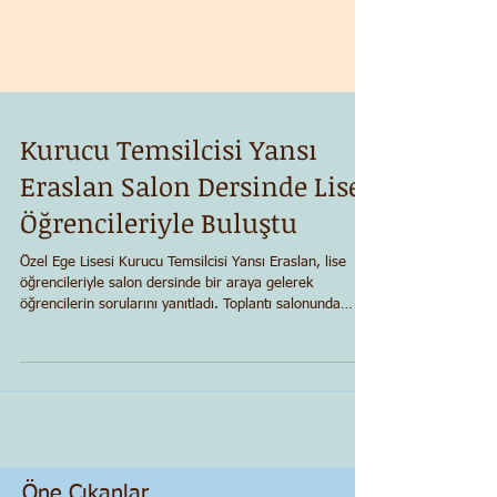
Kurucu Temsilcisi Yansı
Eraslan Salon Dersinde Lise
Öğrencileriyle Buluştu
Özel Ege Lisesi Kurucu Temsilcisi Yansı Eraslan, lise
öğrencileriyle salon dersinde bir araya gelerek
öğrencilerin sorularını yanıtladı. Toplantı salonunda
yapılan derste Eraslan, öğrenciler tarafından yöneltilen,
Avustralya’nın Bondi Plajı'ndaki ve Brown
Üniversitesindeki saldırılar, Amerika’daki bireysel
silahlanma, 1993’te Sivas’ta gerçekleşen Madımak Oteli
yangını ve 1978 yılında Alevilere yönelik gerçekleşen
Maraş olayları ve dinler tarihi gibi konulardaki sorulara