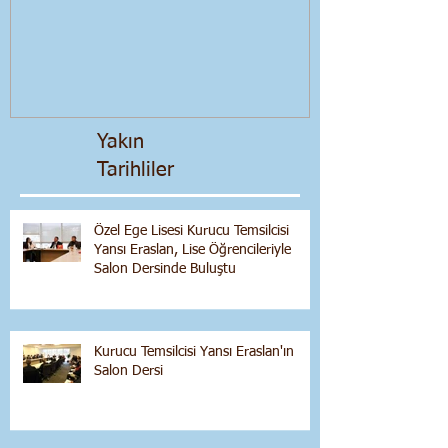
Ekonomik Bir
Yakın
Tarihliler
Özel Ege Lisesi Kurucu Temsilcisi
Yansı Eraslan, Lise Öğrencileriyle
Salon Dersinde Buluştu
Kurucu Temsilcisi Yansı Eraslan'ın
Salon Dersi