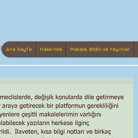
Ana Sayfa
Hakkında
Makale, Bildiri ve Yayınlar
meclislerde, değişik konularda dile getirmeye 
r araya getirecek bir platformun gerekliliğini 
yenlere çeşitli makalelerimin varlığını 
labilecek yazıların herkese ilginç 
ldi.  İlaveten, kısa bilgi notları ve birkaç 