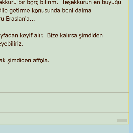
kkürü bir borç bilirim.  Teşekkürün en büyüğü 
 dile getirme konusunda beni daima 
u Eraslan'a... 
fadan keyif alır.  Bize kalırsa şimdiden 
ebiliriz. 
ak şimdiden affola. 