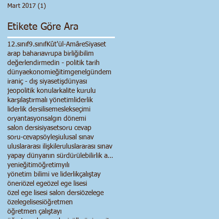
Mart 2017
(1)
1 yazı
Etikete Göre Ara
12.sınıf
9.sınıf
Kût'ül-Amâre
Siyaset
arap baharı
avrupa birliği
bilim
değerlendirme
din - politik tarih
dünya
ekonomi
eğitim
genel
gündem
iran
iç - dış siyaset
işdünyası
jeopolitik konular
kalite kurulu
karşılaştırmalı yönetim
liderlik
liderlik dersi
lise
meslekseçimi
oryantasyon
salgın dönemi
salon dersi
siyaset
soru cevap
soru-cevap
söyleşi
ulusal sınav
uluslararası ilişkiler
uluslararası sınav
yapay dünyanın sürdürülebilirlik anlayışı
yenieğitimöğretimyılı
yönetim bilimi ve liderlik
çalıştay
öneri
özel ege
özel ege lisesi
özel ege lisesi salon dersi
özelege
özelegelisesi
öğretmen
öğretmen çalıştayı