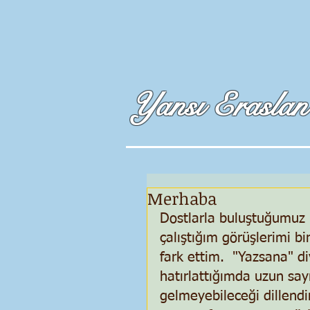
Yansı Eraslan
Merhaba
Dostlarla buluştuğumuz 
çalıştığım görüşlerimi bi
fark ettim.  "Yazsana" di
hatırlattığımda uzun sayı
gelmeyebileceği dillendiri