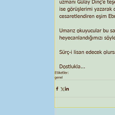
uzmanı Gülay Dinç'e teşe
ise görüşlerimi yazarak
cesaretlendiren eşim Ebr
Umarız okuyucular bu say
heyecanlandığımızı söyley
Sürç-i lisan edecek olurs
Dostlukla...
Etiketler:
genel