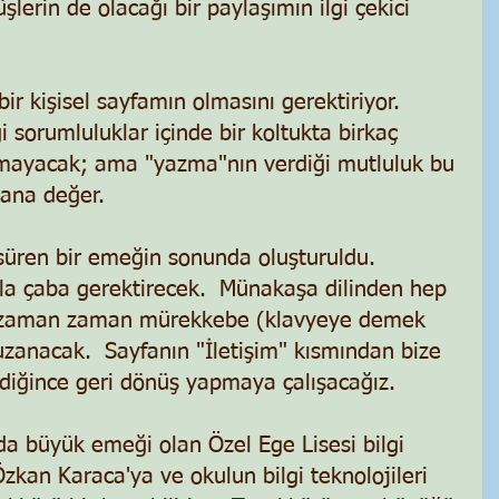
lerin de olacağı bir paylaşımın ilgi çekici 
ir kişisel sayfamın olmasını gerektiriyor.  
 sorumluluklar içinde bir koltukta birkaç 
mayacak; ama "yazma"nın verdiği mutluluk bu 
ana değer. 
süren bir emeğin sonunda oluşturuldu.  
zla çaba gerektirecek.  Münakaşa dilinden hep 
k zaman zaman mürekkebe (klavyeye demek 
zanacak.  Sayfanın "İletişim" kısmından bize 
diğince geri dönüş yapmaya çalışacağız. 
a büyük emeği olan Özel Ege Lisesi bilgi 
zkan Karaca'ya ve okulun bilgi teknolojileri 