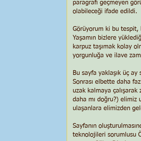
paragrafı geçmeyen görüş
olabileceği ifade edildi. 
Görüyorum ki bu tespit, b
Yaşamın bizlere yüklediği
karpuz taşımak kolay ol
yorgunluğa ve ilave zam
Bu sayfa yaklaşık üç ay 
Sonrası elbette daha fa
uzak kalmaya çalışara
daha mı doğru?) elimiz u
ulaşanlara elimizden gel
Sayfanın oluşturulmasınd
teknolojileri sorumlusu Ö