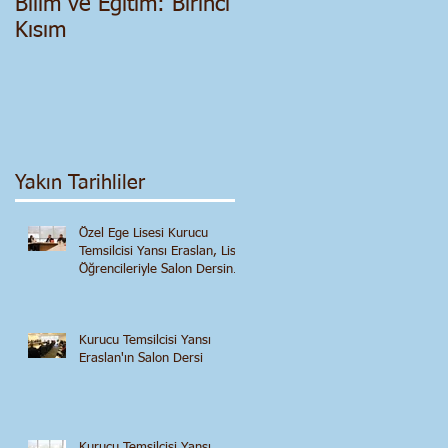
Bilim ve Eğitim: Birinci
Salgın Dönemi - Siyas
Kısım
ve Ekonomik Bir
Değerlendirme
Yakın Tarihliler
Özel Ege Lisesi Kurucu
Temsilcisi Yansı Eraslan, Lise
Öğrencileriyle Salon Dersinde
Buluştu
Kurucu Temsilcisi Yansı
Eraslan'ın Salon Dersi
Kurucu Temsilcisi Yansı